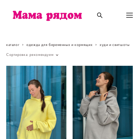
каталог
>
одежда для беременных и кормящих
>
худи и свитшоты
Сортировка:
рекомендуем