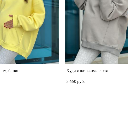
сом, банан
Худи с начесом, серая
3 650 pуб.