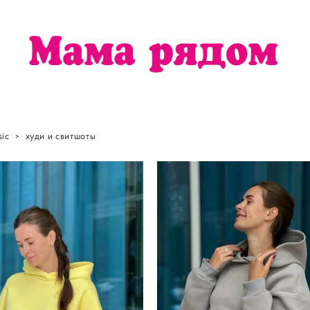
sic
>
худи и свитшоты