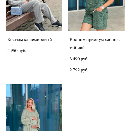
Костюм кашемировый
Костюм премиум хлопок,
тай-дай
4 950 pуб.
3 490 pуб.
2 792 pуб.