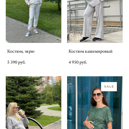
Костюм, экрю
Костюм кашемировый
5 390 pуб.
4 950 pуб.
SALE