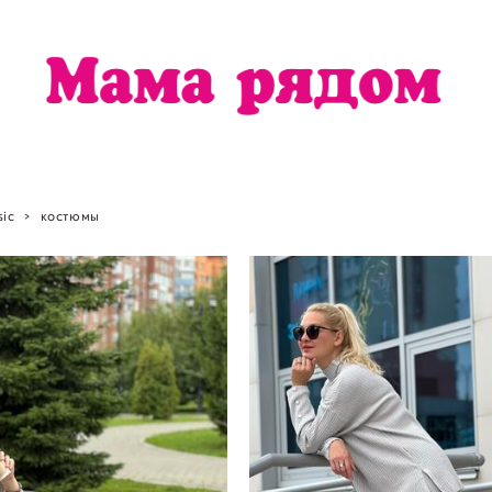
sic
>
костюмы