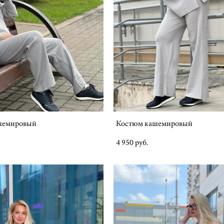
шемировый
Костюм кашемировый
4 950 pуб.