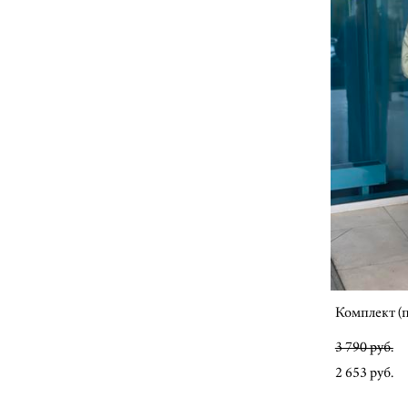
Комплект (п
3 790 pуб.
2 653 pуб.