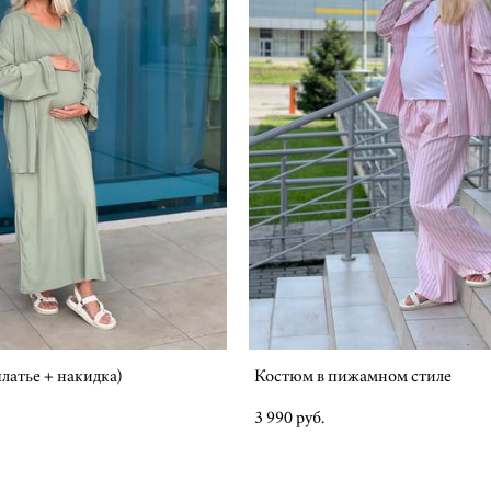
латье + накидка)
Костюм в пижамном стиле
3 990 pуб.