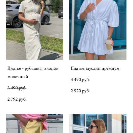
Платье - рубашка , хлопок
Платье, муслин премиум
молочный
3 490 pуб.
3 490 pуб.
2 920 pуб.
2 792 pуб.