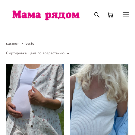
каталог
>
basic
Сортировка:
цена по возрастанию