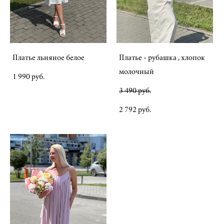
Платье льняное белое
Платье - рубашка , хлопок
молочный
1 990 pуб.
3 490 pуб.
2 792 pуб.