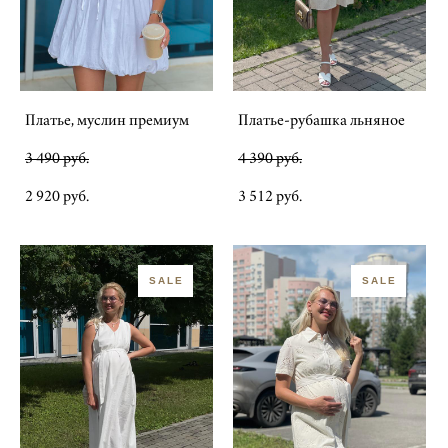
Платье, муслин премиум
Платье-рубашка льняное
3 490 pуб.
4 390 pуб.
2 920 pуб.
3 512 pуб.
SALE
SALE