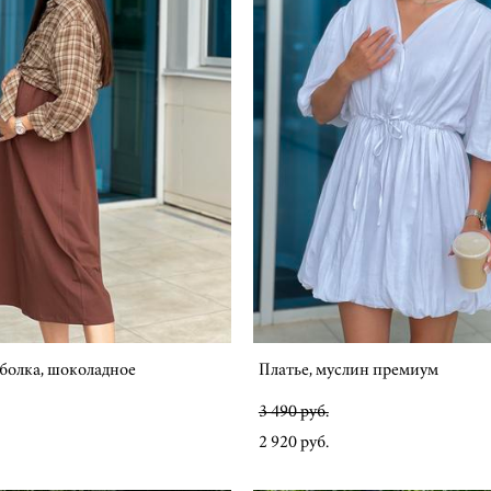
болка, шоколадное
Платье, муслин премиум
3 490 pуб.
2 920 pуб.