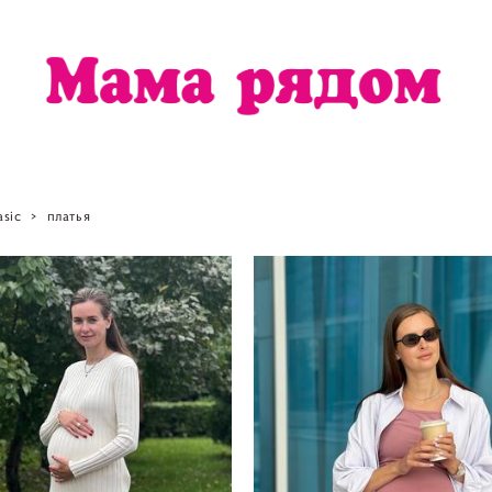
asic
>
платья