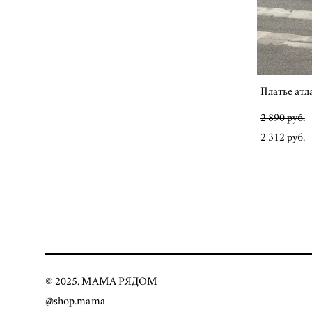
Платье атл
2 890 pуб.
2 312 pуб.
© 2025. МАМА РЯДОМ
@shop.mama