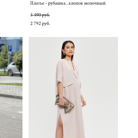
Платье - рубашка , хлопок молочный
3 490 pуб.
2 792 pуб.