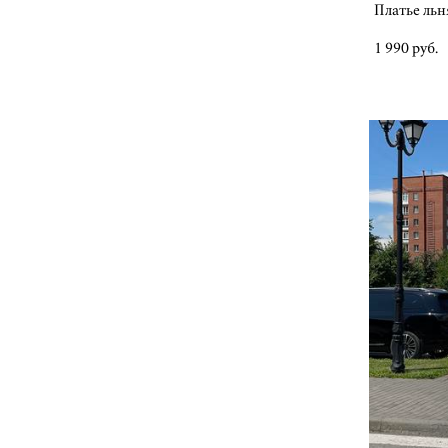
Платье льн
1 990 pуб.