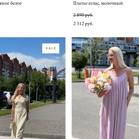
яное белое
Платье атлас, молочный
2 890 pуб.
2 312 pуб.
SALE