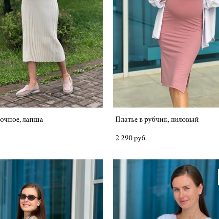
очное, лапша
Платье в рубчик, лиловый
2 290 pуб.