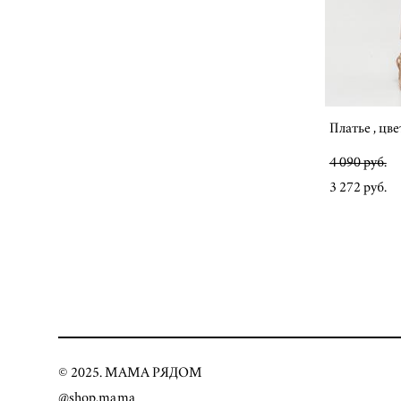
Платье , цв
4 090 pуб.
3 272 pуб.
© 2025. МАМА РЯДОМ
@shop.mama