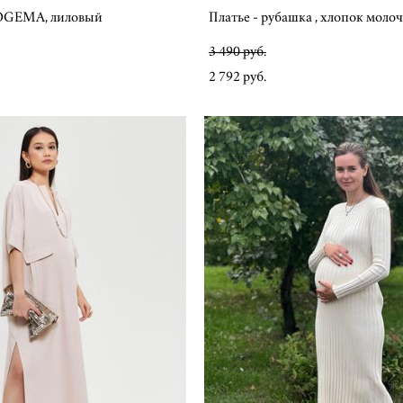
OGEMA, лиловый
Платье - рубашка , хлопок мол
3 490 pуб.
2 792 pуб.