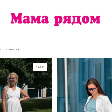
sic
>
платья
SALE