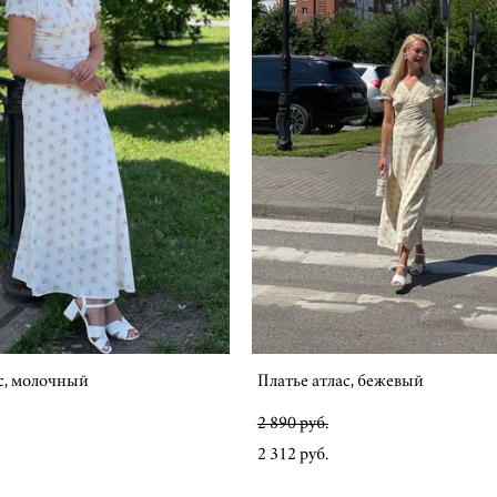
с, молочный
Платье атлас, бежевый
2 890 pуб.
2 312 pуб.