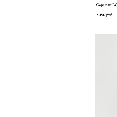
Сарафан B
2 490 pуб.