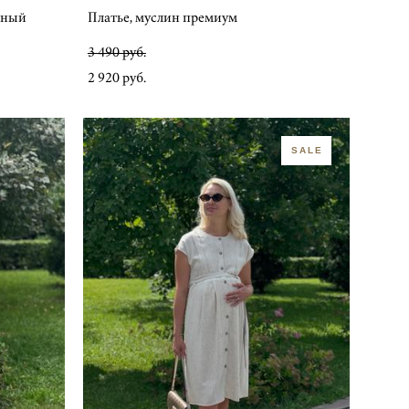
очный
Платье, муслин премиум
3 490 pуб.
2 920 pуб.
SALE