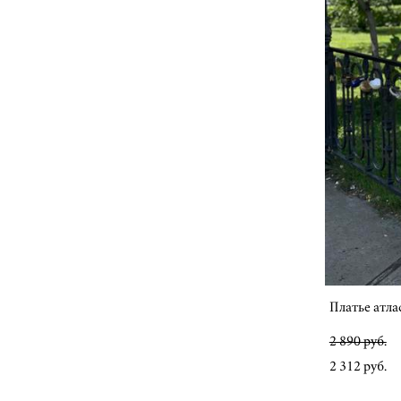
Платье атла
2 890 pуб.
2 312 pуб.