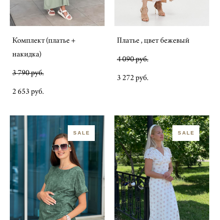
Комплект (платье +
Платье , цвет бежевый
накидка)
4 090 pуб.
3 790 pуб.
3 272 pуб.
2 653 pуб.
SALE
SALE