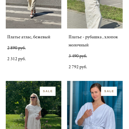
Платье атлас, бежевый
Платье - рубашка , хлопок
молочный
2 890 pуб.
3 490 pуб.
2 312 pуб.
2 792 pуб.
SALE
SALE