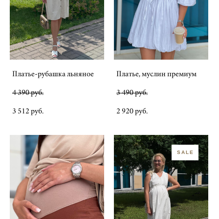
Платье-рубашка льняное
Платье, муслин премиум
4 390 pуб.
3 490 pуб.
3 512 pуб.
2 920 pуб.
SALE