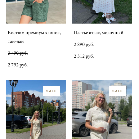
Костюм премиум хлопок,
Платье атлас, молочный
тай-дай
2 890 pуб.
3 490 pуб.
2 312 pуб.
2 792 pуб.
SALE
SALE