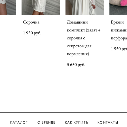
Сорочка
Домашний
Брюки
комплект (халат +
пижамн
1 950 pуб.
сорочка с
перфор
секретом для
1 950 pу
кормления)
5 650 pуб.
КАТАЛОГ
О БРЕНДЕ
КАК КУПИТЬ
КОНТАКТЫ