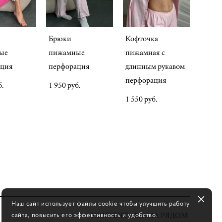
Брюки
Кофточка
ые
пижамные
пижамная с
ация
перфорация
длинным рукавом
перфорация
б.
1 950 pуб.
1 550 pуб.
Наш сайт использует файлы cookie чтобы улучшить работу
сайта, повысить его эффективность и удобство.
КОНТЕНТ - МАМА РЯДОМ