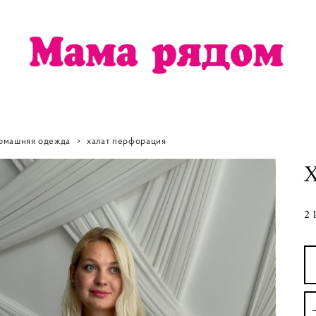
омашняя одежда
>
халат перфорация
2 