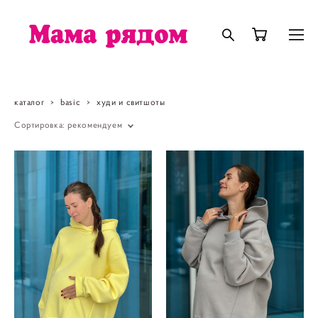
каталог
>
basic
>
худи и свитшоты
Сортировка:
рекомендуем