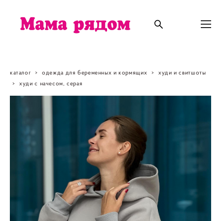
каталог
>
одежда для беременных и кормящих
>
худи и свитшоты
>
худи с начесом, серая