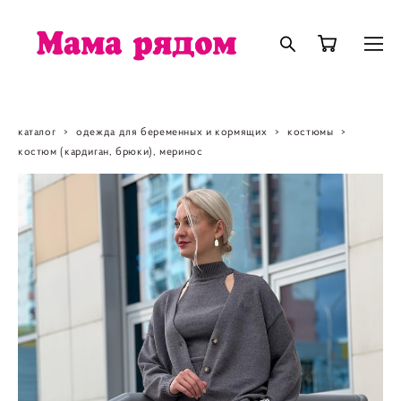
каталог
>
одежда для беременных и кормящих
>
костюмы
>
костюм (кардиган, брюки), меринос