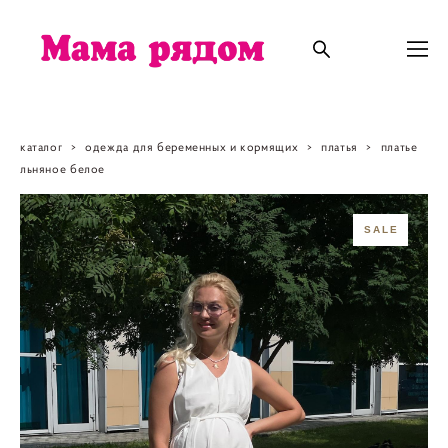
каталог
>
одежда для беременных и кормящих
>
платья
>
платье
льняное белое
SALE