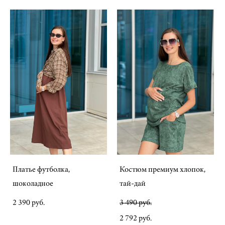
Платье футболка,
Костюм премиум хлопок,
шоколадное
тай-дай
2 390 pуб.
3 490 pуб.
2 792 pуб.