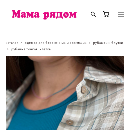
каталог
>
одежда для беременных и кормящих
>
рубашки и блузки
>
рубашка тонкая, клетка