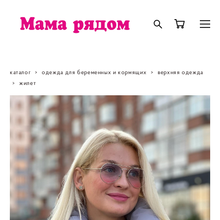
каталог
>
одежда для беременных и кормящих
>
верхняя одежда
>
жилет