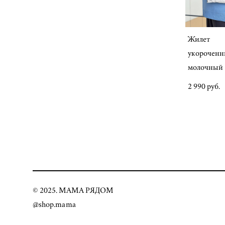
Жилет
укороченн
молочный
2 990 pуб.
© 2025. МАМА РЯДОМ
@shop.mama