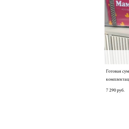
Готовая су
комплекта
7 290 pуб.