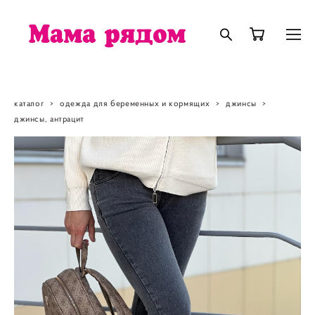
каталог
>
одежда для беременных и кормящих
>
джинсы
>
джинсы, антрацит