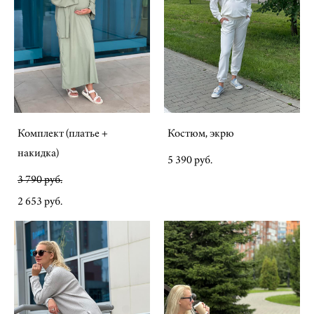
Комплект (платье +
Костюм, экрю
накидка)
5 390 pуб.
3 790 pуб.
2 653 pуб.