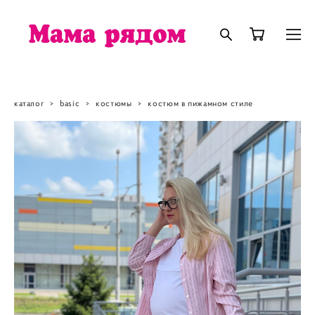
каталог
>
basic
>
костюмы
>
костюм в пижамном стиле