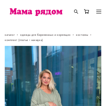
каталог
>
одежда для беременных и кормящих
>
костюмы
>
комплект (платье + накидка)