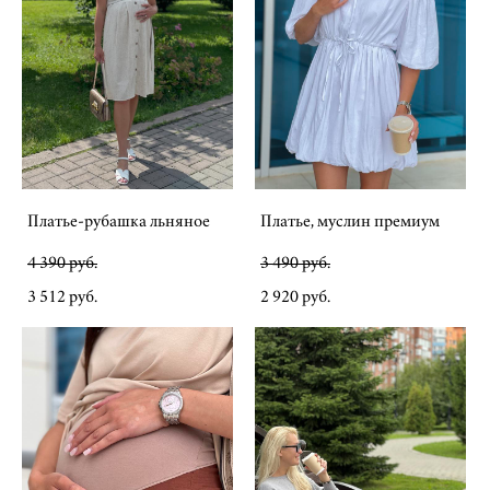
Платье-рубашка льняное
Платье, муслин премиум
4 390 pуб.
3 490 pуб.
3 512 pуб.
2 920 pуб.