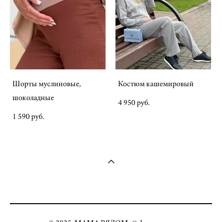
Шорты муслиновые,
Костюм кашемировый
шоколадные
4 950 pуб.
1 590 pуб.