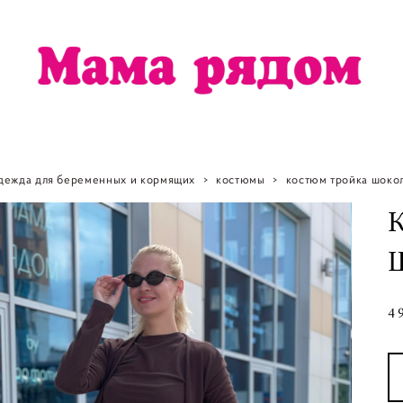
дежда для беременных и кормящих
>
костюмы
>
костюм тройка шоко
4 