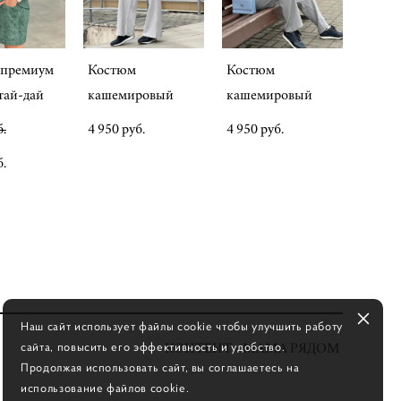
 премиум
Костюм
Костюм
тай-дай
кашемировый
кашемировый
б.
4 950 pуб.
4 950 pуб.
б.
Наш сайт использует файлы cookie чтобы улучшить работу
сайта, повысить его эффективность и удобство.
КОНТЕНТ - МАМА РЯДОМ
Продолжая использовать сайт, вы соглашаетесь на
использование файлов cookie.