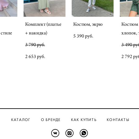
Комплект (платье
Костюм, экрю
Костюм
стиле
+ накидка)
хлопок, 
5 390 pуб.
3 790 pуб.
3 490 pу
2 653 pуб.
2 792 pу
КАТАЛОГ
О БРЕНДЕ
КАК КУПИТЬ
КОНТАКТЫ