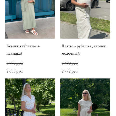
Комплект (платье +
Платье - рубашка , хлопок
накидка)
молочный
3 790 pуб.
3 490 pуб.
2 653 pуб.
2 792 pуб.