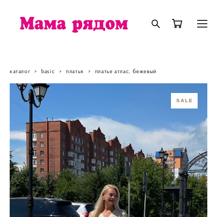
каталог
>
basic
>
платья
>
платье атлас, бежевый
SALE