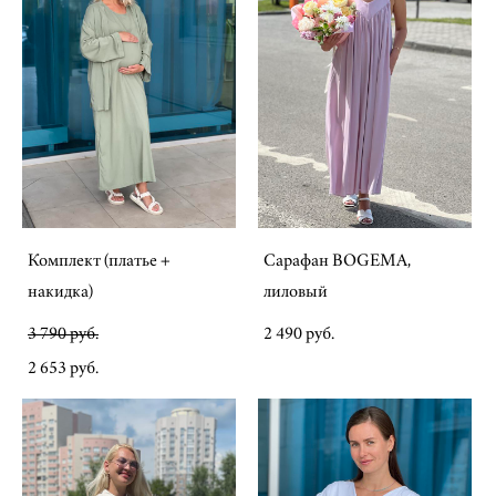
Комплект (платье +
Сарафан BOGEMA,
накидка)
лиловый
3 790 pуб.
2 490 pуб.
2 653 pуб.