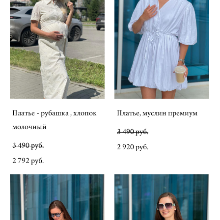
Платье - рубашка , хлопок
Платье, муслин премиум
молочный
3 490 pуб.
3 490 pуб.
2 920 pуб.
2 792 pуб.